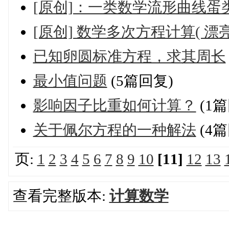
[原创]：一类数学流形曲线蛋
[原创] 数学多次方程计算( 
已知卵圆标准方程，求其周长
最小值问题
(5篇回复)
影响因子比重如何计算？
(1篇
关于佩尔方程的一种解法
(4篇
页:
1
2
3
4
5
6
7
8
9
10
[11]
12
13
查看完整版本:
计算数学