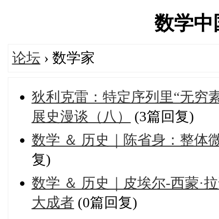
数学中国'
论坛
› 数学家
狄利克雷：特定序列里“无穷
展史漫谈（八）
(3篇回复)
数学 ＆ 历史｜陈省身：整体
复)
数学 ＆ 历史｜皮埃尔-西蒙
大成者
(0篇回复)