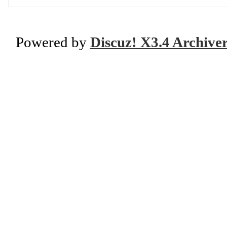
Powered by
Discuz! X3.4 Archive