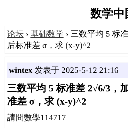
数学中国'
论坛
›
基础数学
› 三数平均 5 标准
后标准差 σ，求 (x-y)^2
wintex
发表于 2025-5-12 21:16
三数平均 5 标准差 2√6/3，加
准差 σ，求 (x-y)^2
請問數學114717