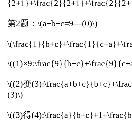
{2+1}+\frac{2}{2+1}+\frac{2}{2+
第2题：\(a+b+c=9—(0)\)
\(\frac{1}{b+c}+\frac{1}{c+a}+\f
\((1)×9:\frac{9}{b+c}+\frac{9}{c
\((2)变(3):\frac{a+b+c}{b+c}+\fr
(3)\)
\((3)得(4):\frac{a}{b+c}+1+\frac