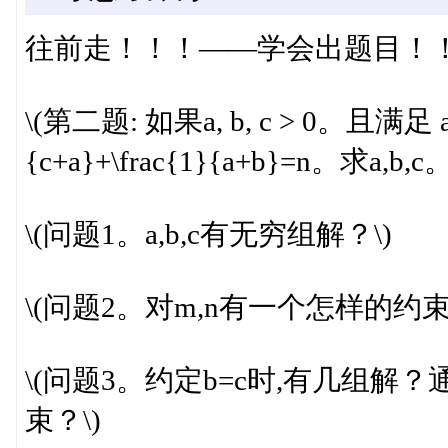
往前走！！！——学会出题目！
\(第二题: 如果a, b, c > 0。且满足 a + 
{c+a}+\frac{1}{a+b}=n。求a,
\(问题1。a,b,c有无穷组解？\)
\(问题2。对m,n有一个怎样的约
\(问题3。约定b=c时,有几组解
束？\)