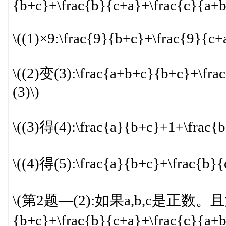
{b+c}+\frac{b}{c+a}+\frac{c}{a+b
\((1)×9:\frac{9}{b+c}+\frac{9}{c
\((2)变(3):\frac{a+b+c}{b+c}+\fr
(3)\)
\((3)得(4):\frac{a}{b+c}+1+\frac
\((4)得(5):\frac{a}{b+c}+\frac{b}
\(第2题—(2):如果a,b,c是正数。且满足
{b+c}+\frac{b}{c+a}+\frac{c}{a