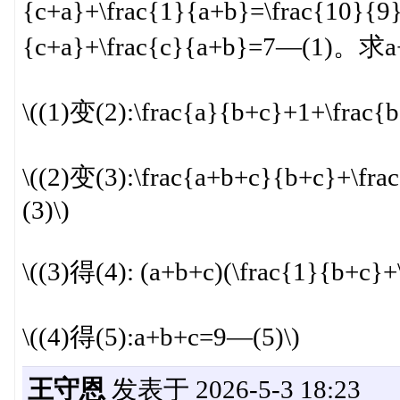
{c+a}+\frac{1}{a+b}=\frac{10}{9
{c+a}+\frac{c}{a+b}=7—(1)。求a
\((1)变(2):\frac{a}{b+c}+1+\frac
\((2)变(3):\frac{a+b+c}{b+c}+\fr
(3)\)
\((3)得(4): (a+b+c)(\frac{1}{b+c}
\((4)得(5):a+b+c=9—(5)\)
王守恩
发表于 2026-5-3 18:23