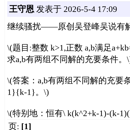
王守恩
发表于 2026-5-4 17:09
继续骚扰——原创吴登峰吴说有
\(题目:整数 k>1,正数 a,b满足a+kb=1,\
求a,b有两组不同解的充要条件。\
\(答案：a,b有两组不同解的充要条件是\frac
1}{k-1}。\)
\(特别地：恒有\ k(k^2+k-1)-(k-1)(
页:
[1]