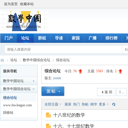
设为首页
收藏本站
门户
论坛
群组
导读
家园
广播
排行榜
论坛
数学中国综合论坛
综合论坛
综合论坛
版块导航
今日:
76
|
主题:
5503
|
排名:
2
版主:
yuxin
数学中国论坛
数
»
›
›
数学中国综合论坛
返 回
1 ...
综合论坛
全部主题
最新
热门
热帖
精华
更多
www.fea-league.com
回收站
十八世纪的数学
十六、十七世纪数学