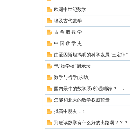
欧洲中世纪数学
学
埃及古代数学
古 希 腊 数 学
中 国 数 学 史
由爱因斯坦揭明的科学发展“三定律”：
“动物学校”启示录
中
数学与哲学[求助]
国内最牛的数学系(所)是哪家？
...
2
怎能和北大的数学权威较量
找高中朋友
...
2
到底读数学有什么好的出路啊？？？