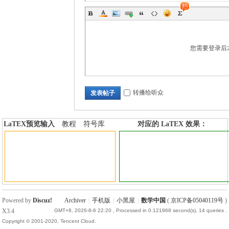
您需要登录后
转播给听众
发表帖子
LaTEX预览输入
教程
符号库
对应的 LaTEX 效果：
加行内标签
加行间标签
Powered by
Discuz!
Archiver
|
手机版
|
小黑屋
|
数学中国
(
京ICP备05040119号
)
X3.4
GMT+8, 2026-8-6 22:20
, Processed in 0.121968 second(s), 14 queries .
Copyright © 2001-2020, Tencent Cloud.