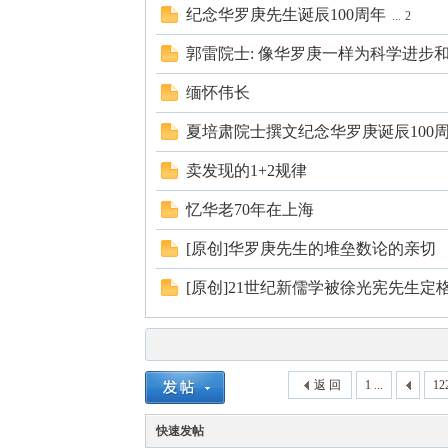
国
纪念华罗庚先生诞辰100周年
...
2
郭雷院士: 像华罗庚一样为科学进步
缅怀伟长
夏培肃院士撰文纪念华罗庚诞辰100
卖发现的1+2规律
忆华老70年在上海
[原创]华罗庚先生的堆垒数论的亲切
[原创]21世纪新儒学被徐光宪先生定格在
返 回
1 ...
12
快速发帖