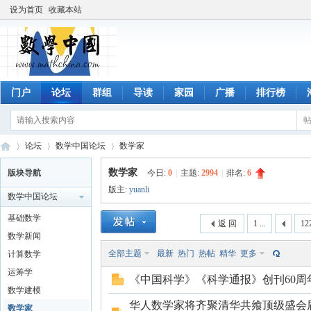
设为首页
收藏本站
门户
论坛
群组
导读
家园
广播
排行榜
论坛
数学中国论坛
数学家
数学家
版块导航
今日:
0
|
主题:
2994
|
排名:
6
版主:
yuanli
数学中国论坛
数
»
›
›
基础数学
返 回
1 ...
12
数学新闻
全部主题
最新
热门
热帖
精华
更多
计算数学
运筹学
《中国科学》《科学通报》创刊60周
数学建模
华人数学家将齐聚清华共飨顶级盛会届
数学家