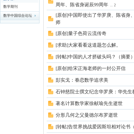
周年、陈省身诞辰99周年
...
2
数学期刊
学
[原创]中国即使出了华罗庚、陈省身
数学中国综合论坛
师
[原创]量子色荷云流传奇
[求助]大家看看这道题怎么解。
[转帖]中国的人才挤破头吗？（摘要
[原创]给宋正海老师的一封公开信
中
彭实戈：眷恋数学追求美
石钟慈院士撰文纪念华罗庚：华先生
著名计算数学家徐献瑜先生逝世
分形几何之父曼德尔布罗逝世
[转帖]告世界挑战爱因斯坦相对论书