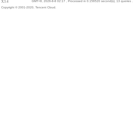
X3.4
GMT+8, 2026-8-8 02:17
, Processed in 0.156520 second(s), 13 queries .
Copyright © 2001-2020, Tencent Cloud.