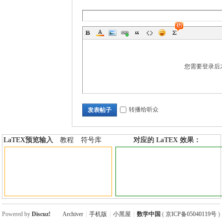
您需要登录后
转播给听众
发表帖子
LaTEX预览输入
教程
符号库
对应的 LaTEX 效果：
加行内标签
加行间标签
Powered by
Discuz!
Archiver
|
手机版
|
小黑屋
|
数学中国
(
京ICP备05040119号
)