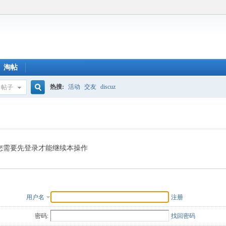
淘帖
热搜:
活动
交友
discuz
帖子
搜
索
您需要先登录才能继续本操作
用户名
注册
密码:
找回密码