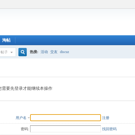
淘帖
热搜:
活动
交友
discuz
帖子
搜
索
您需要先登录才能继续本操作
用户名
注册
密码:
找回密码