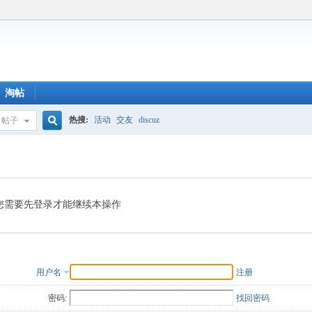
淘帖
热搜:
活动
交友
discuz
帖子
搜
索
您需要先登录才能继续本操作
用户名
注册
密码:
找回密码