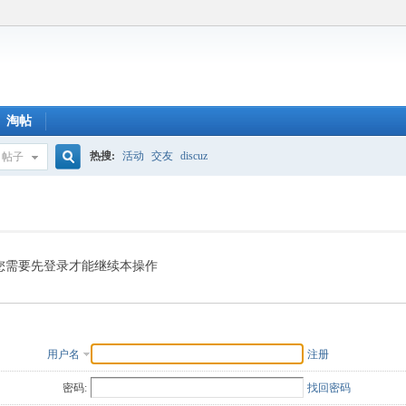
淘帖
热搜:
活动
交友
discuz
帖子
搜
索
您需要先登录才能继续本操作
用户名
注册
密码:
找回密码