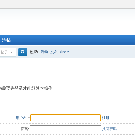
淘帖
热搜:
活动
交友
discuz
帖子
搜
索
您需要先登录才能继续本操作
用户名
注册
密码:
找回密码