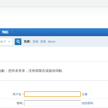
淘帖
热搜:
活动
交友
discuz
帖子
搜
索
抱歉，您尚未登录，没有权限在该版块回帖
用户名
注册
密码:
找回密码