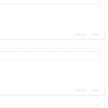
使用道具
举报
使用道具
举报