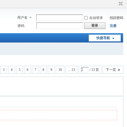
用户名
自动登录
找回密码
登录
密码
注册
快捷导航
3
4
5
6
7
8
9
10
... 13
/ 13 页
下一页