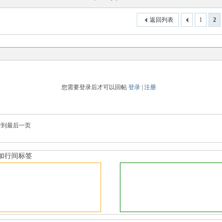
返回列表
1
2
您需要登录后才可以回帖
登录
|
注册
转到最后一页
加行间标签