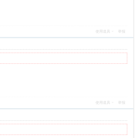
使用道具
举报
使用道具
举报