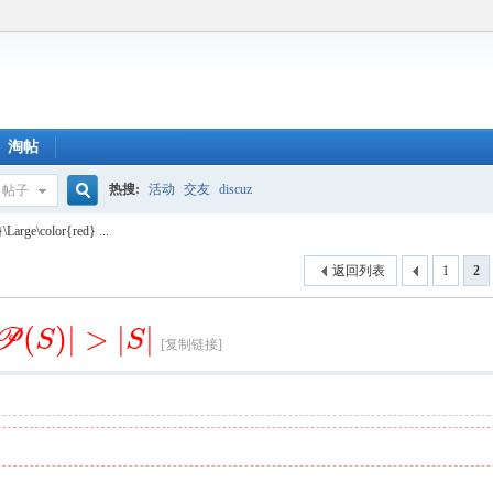
淘帖
热搜:
活动
交友
discuz
帖子
搜
arge\color{red} ...
返回列表
1
2
索
(
)
|
>
|
|
P
S
S
[复制链接]