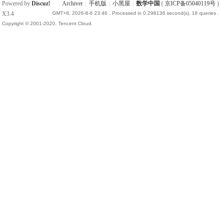
Powered by
Discuz!
Archiver
|
手机版
|
小黑屋
|
数学中国
(
京ICP备05040119号
)
X3.4
GMT+8, 2026-8-6 23:46
, Processed in 0.298136 second(s), 16 queries .
Copyright © 2001-2020, Tencent Cloud.