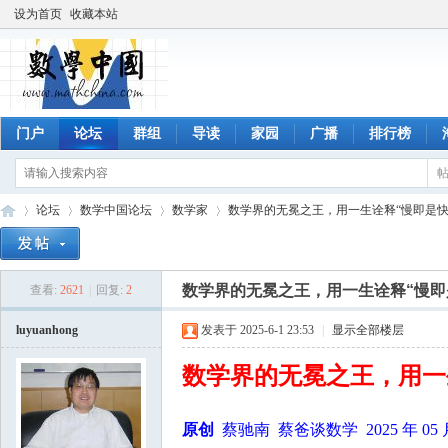
设为首页
收藏本站
门户
论坛
群组
导读
家园
广播
排行榜
论坛
数学中国论坛
数学家
数学界的无冕之王，用一生诠释“慢即是快
数学界的无冕之王，用一生诠释“慢即
查看:
2621
|
回复:
2
数
»
›
›
›
luyuanhong
发表于 2025-6-1 23:53
|
显示全部楼层
数学界的无冕之王，用一
原创
蔡驰南 蔡爸谈数学 2025 年 05 月 