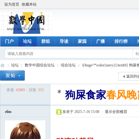
设为首页
收藏本站
门户
论坛
群组
导读
家园
广播
排行榜
论坛
数学中国综合论坛
综合论坛
\(\huge^*\color{navy}{\textbf{ 狗屎食
返回列
∗
查看:
45885
|
回复:
555
狗屎食家
春风晚
数
»
›
›
›
∗
狗屎食家
春风晚霞
elim
发表于 2025-7-16 15:08
|
显示全部楼层