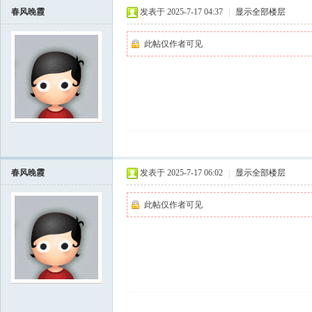
春风晚霞
发表于 2025-7-17 04:37
|
显示全部楼层
此帖仅作者可见
春风晚霞
发表于 2025-7-17 06:02
|
显示全部楼层
此帖仅作者可见