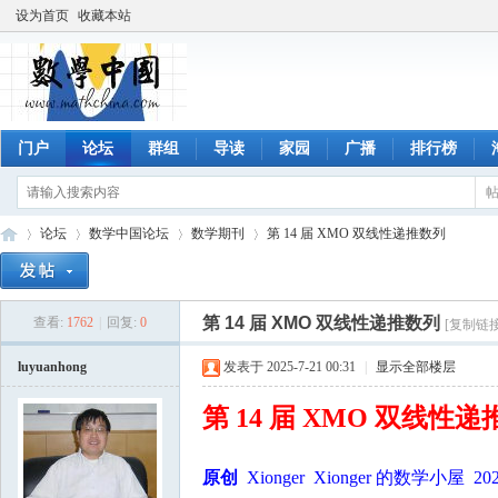
设为首页
收藏本站
门户
论坛
群组
导读
家园
广播
排行榜
论坛
数学中国论坛
数学期刊
第 14 届 XMO 双线性递推数列
第 14 届 XMO 双线性递推数列
查看:
1762
|
回复:
0
[复制链接
数
»
›
›
›
luyuanhong
发表于 2025-7-21 00:31
|
显示全部楼层
第 14 届 XMO 双线性
原创
Xionger Xionger 的数学小屋 202