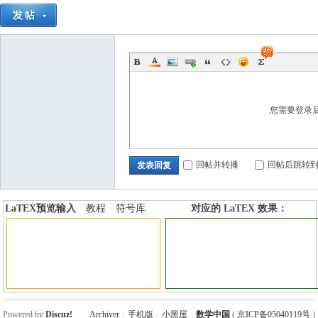
您需要登录
回帖并转播
回帖后跳转
发表回复
LaTEX预览输入
教程
符号库
对应的 LaTEX 效果：
加行内标签
加行间标签
Powered by
Discuz!
Archiver
|
手机版
|
小黑屋
|
数学中国
(
京ICP备05040119号
)