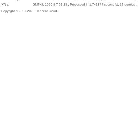
X3.4
GMT+8, 2026-8-7 01:28
, Processed in 1.741374 second(s), 17 queries .
Copyright © 2001-2020, Tencent Cloud.