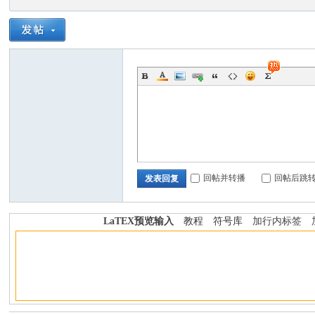
回帖并转播
回帖后跳
发表回复
LaTEX预览输入
教程
符号库
加行内标签