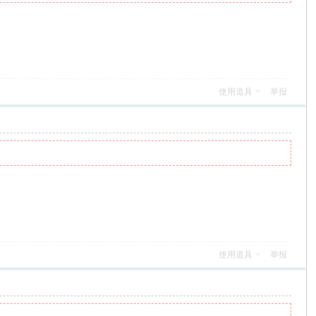
使用道具
举报
使用道具
举报