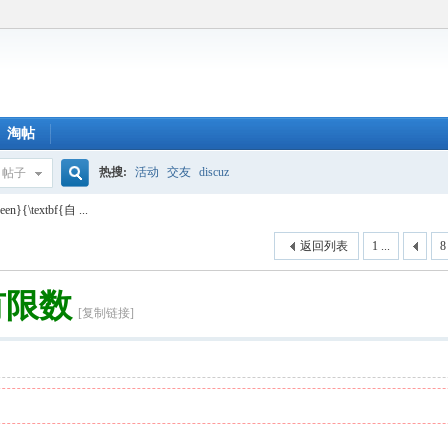
淘帖
热搜:
活动
交友
discuz
帖子
搜
een}{\textbf{自 ...
返回列表
1 ...
8
索
有限数
[复制链接]