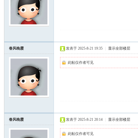
国
春风晚霞
发表于 2025-8-21 19:35
|
显示全部楼层
此帖仅作者可见
春风晚霞
发表于 2025-8-21 20:14
|
显示全部楼层
此帖仅作者可见