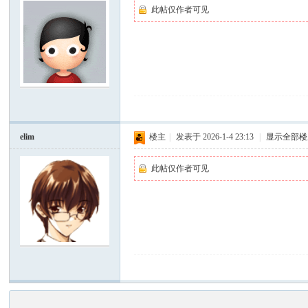
此帖仅作者可见
elim
楼主
|
发表于 2026-1-4 23:13
|
显示全部楼
此帖仅作者可见