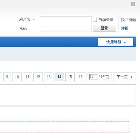
用户名
自动登录
找回密码
登录
密码
注册
快捷导航
9
10
11
12
13
14
15
16
/ 16 页
下一页