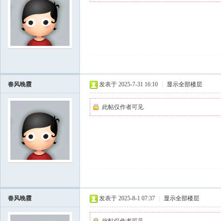
春风晚霞
发表于 2025-7-31 16:10
|
显示全部楼层
此帖仅作者可见
春风晚霞
发表于 2025-8-1 07:37
|
显示全部楼层