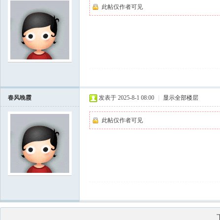
此帖仅作者可见
春风晚霞
发表于 2025-8-1 08:00
|
显示全部楼层
此帖仅作者可见