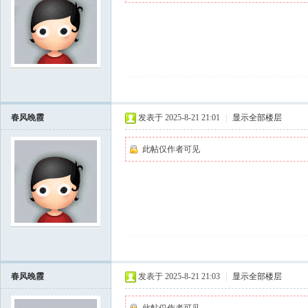
春风晚霞
发表于 2025-8-21 21:01
|
显示全部楼层
此帖仅作者可见
春风晚霞
发表于 2025-8-21 21:03
|
显示全部楼层