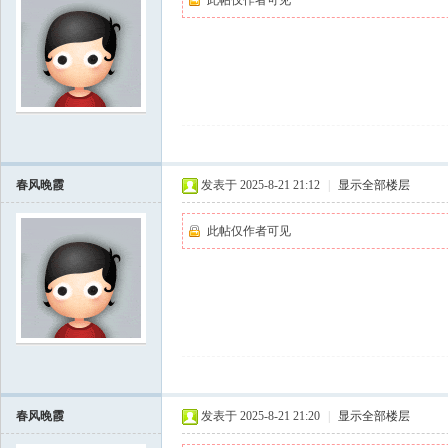
此帖仅作者可见
春风晚霞
发表于 2025-8-21 21:12
|
显示全部楼层
此帖仅作者可见
春风晚霞
发表于 2025-8-21 21:20
|
显示全部楼层