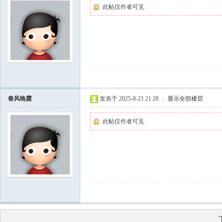
此帖仅作者可见
春风晚霞
发表于 2025-8-21 21:28
|
显示全部楼层
此帖仅作者可见