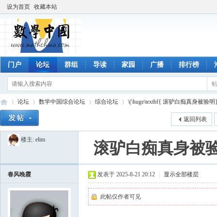
设为首页
收藏本站
门户
论坛
群组
导读
家园
广播
排行榜
论坛
数学中国综合论坛
综合论坛
\(\huge\textbf{ 滚驴白痴真身被验明},\col
返回列表
楼主:
elim
滚驴白痴真身被
数
»
›
›
›
滚驴白痴真身被验明
,
孬贼船漏不打一
春风晚霞
发表于 2025-8-21 20:12
|
显示全部楼层
此帖仅作者可见