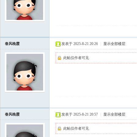
学
春风晚霞
发表于 2025-8-21 20:26
|
显示全部楼层
此帖仅作者可见
中
春风晚霞
发表于 2025-8-21 20:57
|
显示全部楼层
此帖仅作者可见