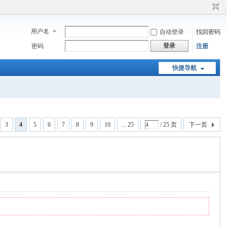
用户名
自动登录
找回密码
登录
密码
注册
快捷导航
3
4
5
6
7
8
9
10
... 25
/ 25 页
下一页