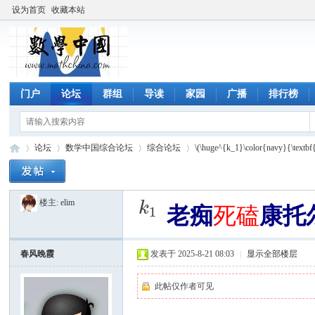
设为首页
收藏本站
门户
论坛
群组
导读
家园
广播
排行榜
论坛
数学中国综合论坛
综合论坛
\(\huge^{k_1}\color{navy}{\textbf
楼主:
elim
k
老痴
死
磕
康托
数
»
›
›
›
1
k
1
老痴
死
磕
康托尔
春风晚霞
发表于 2025-8-21 08:03
|
显示全部楼层
此帖仅作者可见