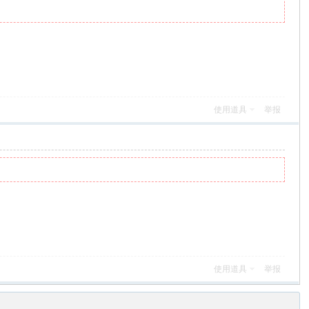
使用道具
举报
使用道具
举报