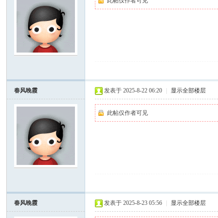
此帖仅作者可见
春风晚霞
发表于 2025-8-22 06:20
|
显示全部楼层
此帖仅作者可见
春风晚霞
发表于 2025-8-23 05:56
|
显示全部楼层