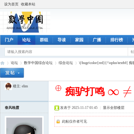
设为首页
收藏本站
门户
论坛
群组
导读
家园
广播
排行榜
论坛
数学中国综合论坛
综合论坛
\(\huge\color{red}{^\oplus\textbf{ 
⊕
楼主:
elim
∞
≠
痴驴打鸣
数
»
›
›
›
⊕
痴驴打鸣
∞
≠
lim
n
→
∞
春风晚霞
发表于 2025-11-17 01:45
|
显示全部楼层
此帖仅作者可见