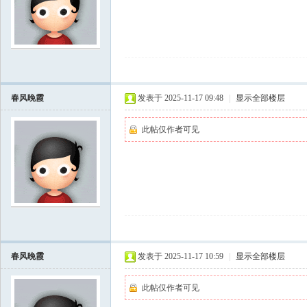
学
春风晚霞
发表于 2025-11-17 09:48
|
显示全部楼层
此帖仅作者可见
中
春风晚霞
发表于 2025-11-17 10:59
|
显示全部楼层
此帖仅作者可见