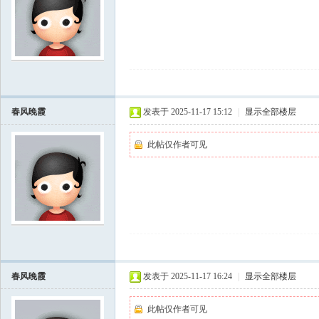
国
春风晚霞
发表于 2025-11-17 15:12
|
显示全部楼层
此帖仅作者可见
春风晚霞
发表于 2025-11-17 16:24
|
显示全部楼层
此帖仅作者可见