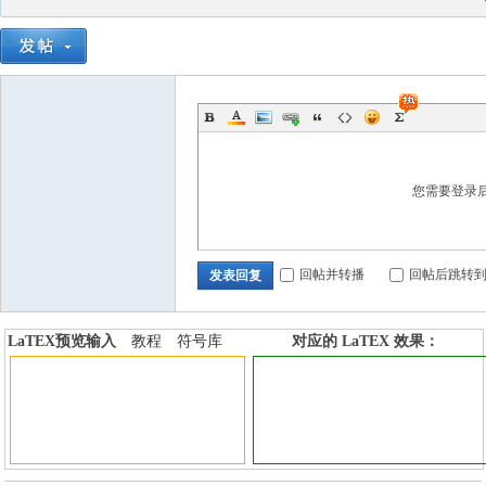
您需要登录
回帖并转播
回帖后跳转
发表回复
LaTEX预览输入
教程
符号库
对应的 LaTEX 效果：
加行内标签
加行间标签