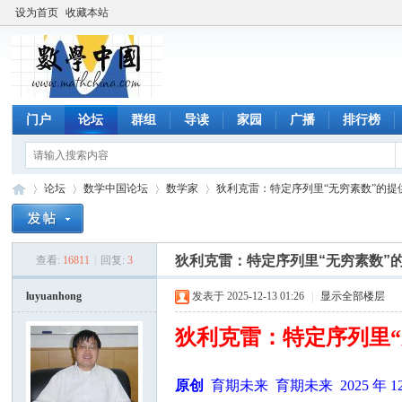
设为首页
收藏本站
门户
论坛
群组
导读
家园
广播
排行榜
论坛
数学中国论坛
数学家
狄利克雷：特定序列里“无穷素数”的提供
狄利克雷：特定序列里“无穷素数”
查看:
16811
|
回复:
3
数
»
›
›
›
luyuanhong
发表于 2025-12-13 01:26
|
显示全部楼层
狄利克雷：特定序列里
原创
育期未来 育期未来 2025 年 12 月