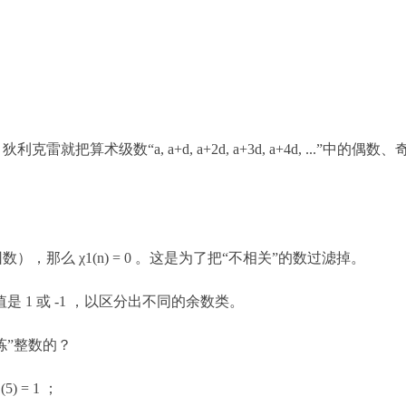
把算术级数“a, a+d, a+2d, a+3d, a+4d, ...”中的偶
因数），那么 χ1(n) = 0 。这是为了把“不相关”的数过滤掉。
的取值是 1 或 -1 ，以区分出不同的余数类。
拣”整数的？
5) = 1 ；