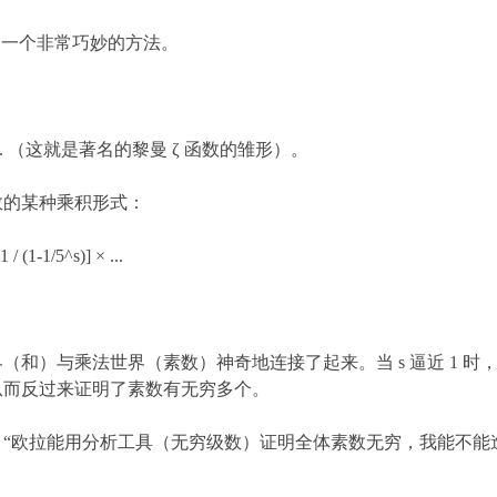
了一个非常巧妙的方法。
+ 1/4^s + ... （这就是著名的黎曼 ζ 函数的雏形）。
数的某种乘积形式：
1 / (1-1/5^s)] × ...
和）与乘法世界（素数）神奇地连接了起来。当 s 逼近 1 时，
从而反过来证明了素数有无穷多个。
“欧拉能用分析工具（无穷级数）证明全体素数无穷，我能不能造