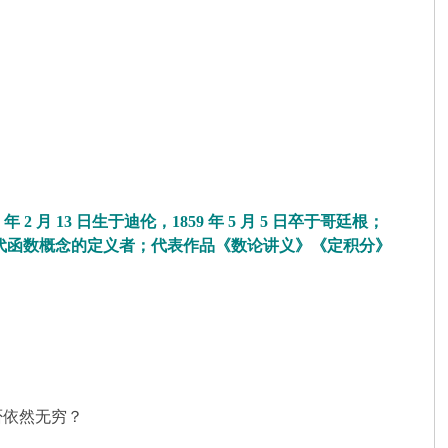
05 年 2 月 13 日生于迪伦，1859 年 5 月 5 日卒于哥廷根；
现代函数概念的定义者；代表作品《数论讲义》《定积分》
否依然无穷？