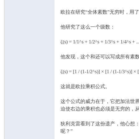
欧拉在研究“全体素数”无穷时，用
他研究了这么一个级数：
ζ(s) = 1/1^s + 1/2^s + 1/3^s 
他发现，这个和还可以写成所有素
ζ(s) = [1 / (1-1/2^s)] × [1 / (1-1/3^s)] × [
这就是欧拉乘积公式。
这个公式的威力在于，它把加法世界（
迫使右边的乘积也必须是无穷的，
狄利克雷看到了这份遗产，他心想：
呢？”