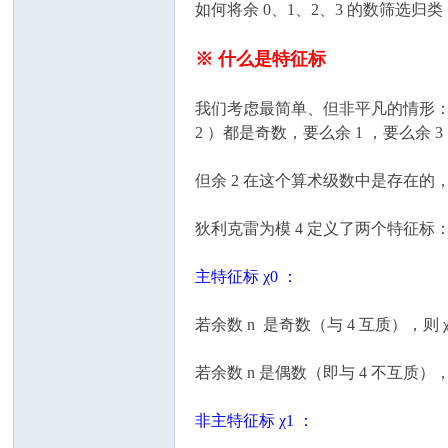
如何将余 0、1、2、3 的数筛选
※ 什么是特征标
我们考虑最简单、但非平凡的情形：模数 
2 ）都是奇数，要么余 1 ，要么余 3
但余 2 在这个算术级数中是存在的，
狄利克雷为模 4 定义了两个特征标
主特征标 χ0 ：
若余数 n 是奇数（与 4 互质），则 χ0(n
若余数 n 是偶数（即与 4 不互质），则 χ
非主特征标 χ1 ：