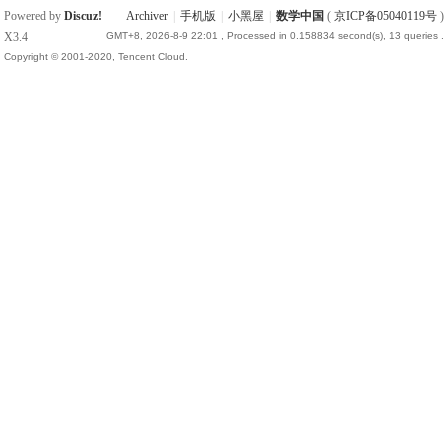
Powered by
Discuz!
Archiver
|
手机版
|
小黑屋
|
数学中国
(
京ICP备05040119号
)
X3.4
GMT+8, 2026-8-9 22:01
, Processed in 0.158834 second(s), 13 queries .
Copyright © 2001-2020, Tencent Cloud.