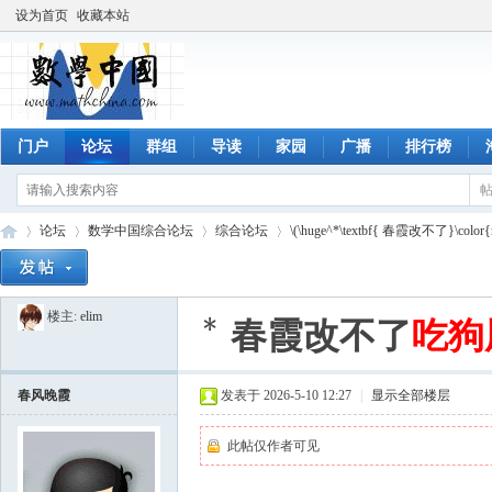
设为首页
收藏本站
门户
论坛
群组
导读
家园
广播
排行榜
论坛
数学中国综合论坛
综合论坛
\(\huge^*\textbf{ 春霞改不了}\color{re
∗
楼主:
elim
春霞改不了
吃狗
数
»
›
›
›
∗
春霞改不了
吃狗屎打驴滚啼猿声
春风晚霞
发表于 2026-5-10 12:27
|
显示全部楼层
此帖仅作者可见