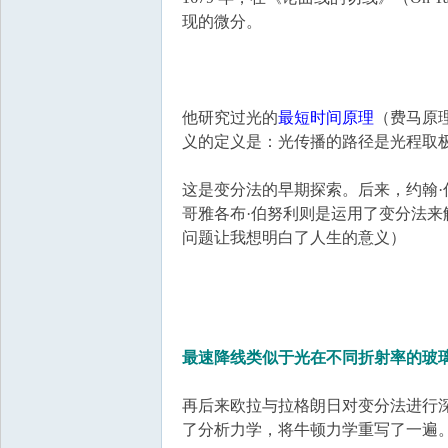
现的微分。
他研究过光的
最短时间原理
（费马原
义的定义是：光传播的路径是光程取
这是变分法的早期探索。后来，约翰·
哥雅各布·伯努利则是运用了变分法
问题让我想明白了人生的意义）
最速降线类似于光在不同折射率的玻璃
再后来欧拉与拉格朗日对变分法进行
了分析力学，将牛顿力学重写了一遍