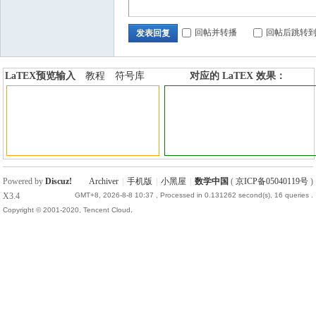
回帖并转播
回帖后跳转
发表回复
LaTEX预览输入
教程
符号库
对应的 LaTEX 效果：
加行内标签
加行间标签
Powered by
Discuz!
Archiver
|
手机版
|
小黑屋
|
数学中国
(
京ICP备05040119号
)
X3.4
GMT+8, 2026-8-8 10:37
, Processed in 0.131262 second(s), 16 queries .
Copyright © 2001-2020, Tencent Cloud.