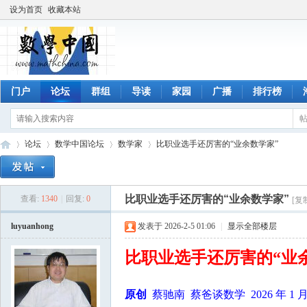
设为首页
收藏本站
门户
论坛
群组
导读
家园
广播
排行榜
论坛
数学中国论坛
数学家
比职业选手还厉害的“业余数学家”
比职业选手还厉害的“业余数学家”
查看:
1340
|
回复:
0
[复
数
»
›
›
›
luyuanhong
发表于 2026-2-5 01:06
|
显示全部楼层
比职业选手还厉害的“业
原创
蔡驰南 蔡爸谈数学 2026 年 1 月 2