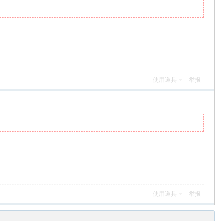
使用道具
举报
使用道具
举报