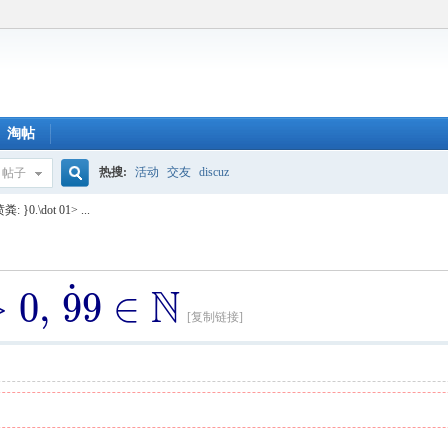
淘帖
热搜:
活动
交友
discuz
帖子
搜
粪: }0.\dot 01> ...
˙
N
索
>
0
,
9
9
∈
[复制链接]