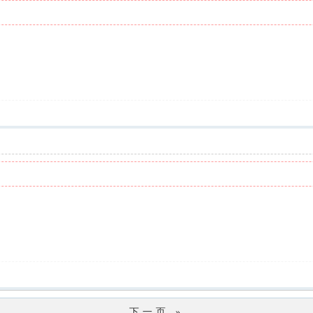
下一页 »