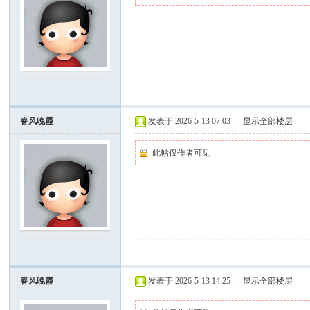
春风晚霞
发表于 2026-5-13 07:03
|
显示全部楼层
此帖仅作者可见
春风晚霞
发表于 2026-5-13 14:25
|
显示全部楼层