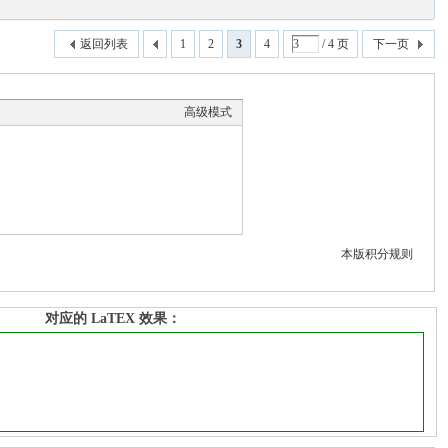
返回列表
1
2
3
4
/ 4 页
下一页
高级模式
本版积分规则
对应的 LaTEX 效果：