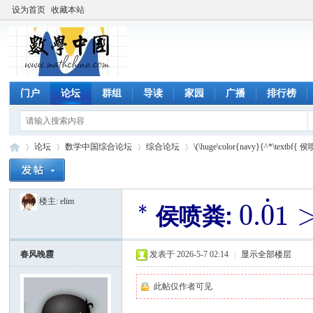
设为首页
收藏本站
门户
论坛
群组
导读
家园
广播
排行榜
论坛
数学中国综合论坛
综合论坛
\(\huge\color{navy}{^*\textbf{ 侯喷
˙
∗
楼主:
elim
0.
0
1
数
»
›
›
›
侯喷粪:
∗
侯喷粪:
0.
0
˙
1
>
0
,
9
˙
9
∈
N
春风晚霞
发表于 2026-5-7 02:14
|
显示全部楼层
此帖仅作者可见