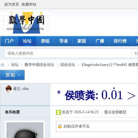
设为首页
收藏本站
门户
论坛
群组
导读
家园
广播
排行榜
论坛
数学中国综合论坛
综合论坛
\(\huge\color{navy}{^*\textbf{ 侯喷粪:
˙
∗
楼主:
elim
0.
0
1
>
数
»
›
›
›
侯喷粪:
∗
侯喷粪:
0.
0
˙
1
>
0
,
9
˙
9
∈
N
春风晚霞
发表于 2026-5-14 06:25
|
显示全部楼层
此帖仅作者可见