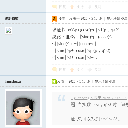
回复
支持
反对
波斯猫猫
楼主
|
发表于 2026-7-3 10:19
|
显示全部楼层
求证∣(sinα)^p+(cosα)^q∣≤1(p，q≥2).
思路：显然，∣(sinα)^p+(cosα)^q∣
≤∣(sinα)^p∣+∣(cosα)^q∣
=∣sinα∣^p+∣cosα∣^q (p，q≥2)
≤∣sinα∣^2+∣cosα∣^2=1.
回复
支持
反对
liangchuxu
发表于 2026-7-3 10:19
|
显示全部楼层
luyuanhong 发表于 2026-7-3 09:03
题 当实数 p≥2，q≥2 时，证明 ｜(
证 总可以找到 0≤θ≤π/2 。