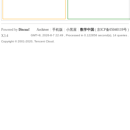
Powered by
Discuz!
Archiver
|
手机版
|
小黑屋
|
数学中国
(
京ICP备05040119号
)
X3.4
GMT+8, 2026-8-7 22:49
, Processed in 0.122856 second(s), 14 queries .
Copyright © 2001-2020, Tencent Cloud.