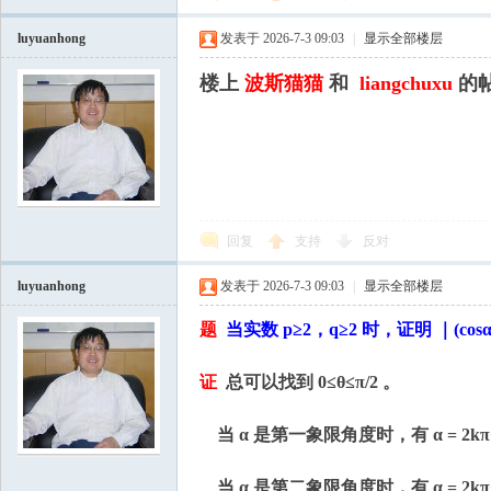
国
luyuanhong
发表于 2026-7-3 09:03
|
显示全部楼层
楼上
波斯猫猫
和
liangchuxu
的
回复
支持
反对
luyuanhong
发表于 2026-7-3 09:03
|
显示全部楼层
题
当实数 p≥2，q≥2 时，证明 ｜(cosα)^
证
总可以找到 0≤θ≤π/2 。
当 α 是第一象限角度时，有 α = 2kπ+θ ，使
当 α 是第二象限角度时，有 α = 2kπ+π-θ ，