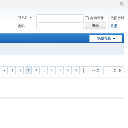
用户名
自动登录
找回密码
登录
密码
注册
快捷导航
1
2
3
4
5
6
7
8
9
/ 9 页
下一页