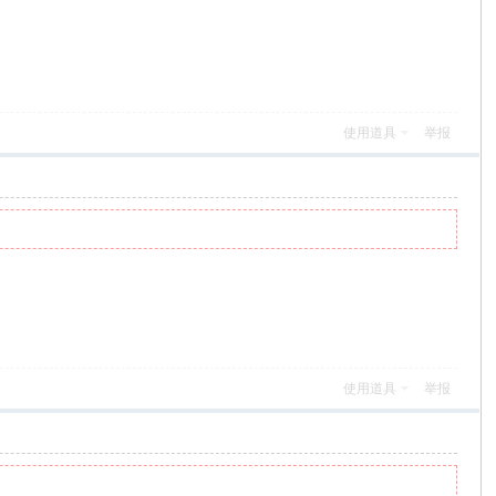
使用道具
举报
使用道具
举报