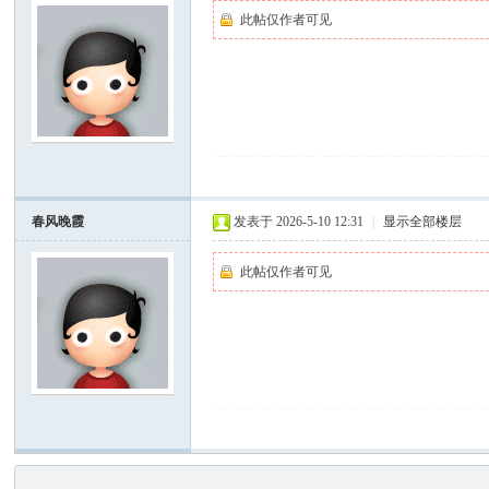
此帖仅作者可见
春风晚霞
发表于 2026-5-10 12:31
|
显示全部楼层
此帖仅作者可见