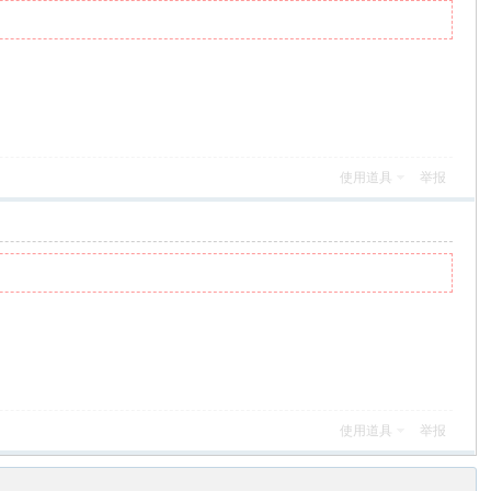
使用道具
举报
使用道具
举报