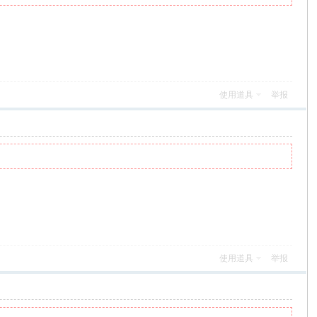
使用道具
举报
使用道具
举报