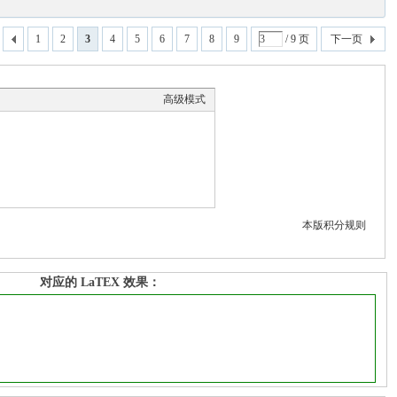
1
2
3
4
5
6
7
8
9
/ 9 页
下一页
高级模式
本版积分规则
对应的 LaTEX 效果：