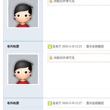
此帖仅作者可见
春风晚霞
发表于 2026-5-10 12:23
|
显示全部楼层
此帖仅作者可见
春风晚霞
发表于 2026-5-10 12:27
|
显示全部楼层