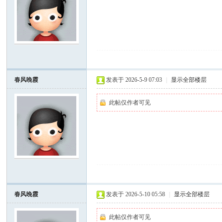
国
春风晚霞
发表于 2026-5-9 07:03
|
显示全部楼层
此帖仅作者可见
春风晚霞
发表于 2026-5-10 05:58
|
显示全部楼层
此帖仅作者可见