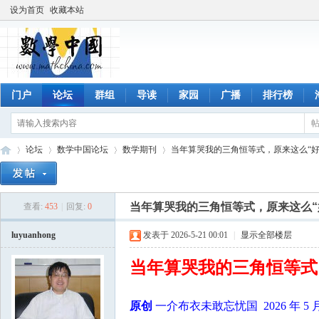
设为首页
收藏本站
门户
论坛
群组
导读
家园
广播
排行榜
论坛
数学中国论坛
数学期刊
当年算哭我的三角恒等式，原来这么“好
当年算哭我的三角恒等式，原来这么“
查看:
453
|
回复:
0
数
»
›
›
›
luyuanhong
发表于 2026-5-21 00:01
|
显示全部楼层
当年算哭我的三角恒等式
原创
一介布衣未敢忘忧国 2026 年 5 月 