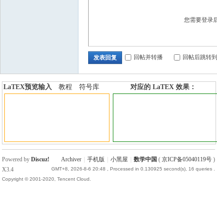
国
您需要登录
回帖并转播
回帖后跳转
发表回复
LaTEX预览输入
教程
符号库
对应的 LaTEX 效果：
加行内标签
加行间标签
Powered by
Discuz!
Archiver
|
手机版
|
小黑屋
|
数学中国
(
京ICP备05040119号
)
X3.4
GMT+8, 2026-8-6 20:48
, Processed in 0.130925 second(s), 16 queries .
Copyright © 2001-2020, Tencent Cloud.