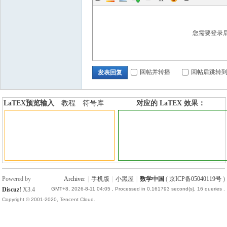
国
您需要登录
回帖并转播
回帖后跳转
发表回复
LaTEX预览输入
教程
符号库
对应的 LaTEX 效果：
加行内标签
加行间标签
Powered by
Archiver
|
手机版
|
小黑屋
|
数学中国
(
京ICP备05040119号
)
Discuz!
X3.4
GMT+8, 2026-8-11 04:05
, Processed in 0.161793 second(s), 16 queries .
Copyright © 2001-2020, Tencent Cloud.