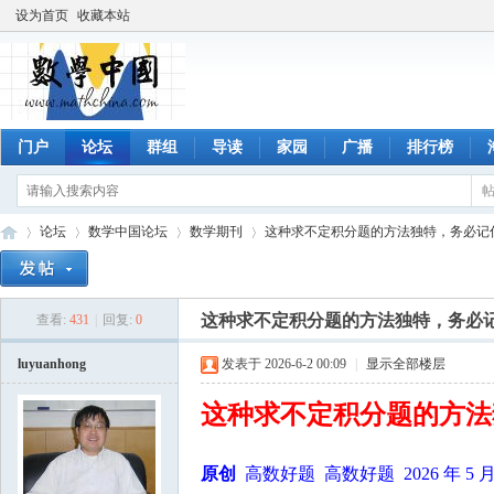
设为首页
收藏本站
门户
论坛
群组
导读
家园
广播
排行榜
论坛
数学中国论坛
数学期刊
这种求不定积分题的方法独特，务必记
这种求不定积分题的方法独特，务必
查看:
431
|
回复:
0
数
»
›
›
›
luyuanhong
发表于 2026-6-2 00:09
|
显示全部楼层
这种求不定积分题的方法
原创
高数好题 高数好题 2026 年 5 月 2