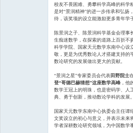
国
校友不畏困难、勇攀科学高峰的科学精
是对“景润精神”的进一步传承和弘扬
待，该奖项的设立能激励更多青年学
陈景润之子、陈景润科学基金会理事
生痴迷数学，在探索的道路上百折不
科学学院、国家天元数学东南中心设立
敬，更是为优秀数论人才搭建支持的
数论研究的发展做出更大的贡献。
“景润之星”专家委员会代表
田野院士
登“哥德巴赫猜想”这座数学高峰
，他
数学王冠上的明珠，也是密码学、人
典、勇于创新，推动数论学科的发展
国家天元数学东南中心执委会主任谭绍
文奖设立的初心与意义，并表示未来
学者深耕数论研究领域，为中国数学