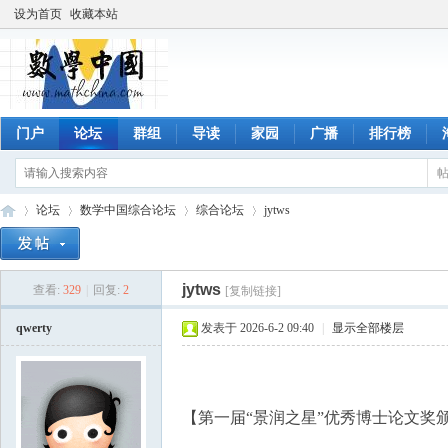
设为首页
收藏本站
门户
论坛
群组
导读
家园
广播
排行榜
论坛
数学中国综合论坛
综合论坛
jytws
jytws
查看:
329
|
回复:
2
[复制链接]
数
»
›
›
›
qwerty
发表于 2026-6-2 09:40
|
显示全部楼层
【第一届“景润之星”优秀博士论文奖