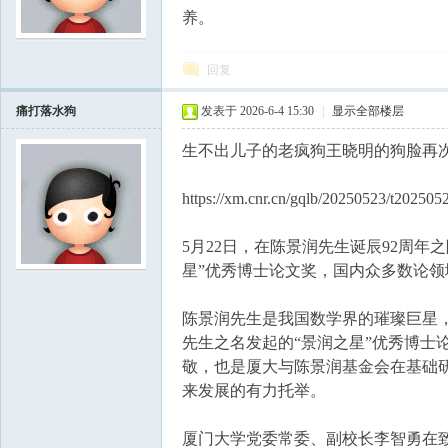
养。
学
回复
痛打落水狗
发表于 2026-6-4 15:30
|
显示全部楼层
生不出儿子的老疯狗王晓明的狗脸再
https://xm.cnr.cn/gqlb/20250523/t20250
5月22日，在陈景润先生诞辰92周
中
星”优秀博士论文奖，国内众多数论
陈景润先生是我国数学界的璀璨巨星
先生之名发起的“景润之星”优秀博士
敬，也是厦大与陈景润基金会在基础
来发展的有力托举。
厦门大学党委常委、副校长李智勇在