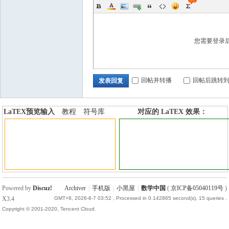
您需要登录
回帖并转播
回帖后跳转
发表回复
LaTEX预览输入
教程
符号库
对应的 LaTEX 效果：
加行内标签
加行间标签
Powered by
Discuz!
Archiver
|
手机版
|
小黑屋
|
数学中国
(
京ICP备05040119号
)
X3.4
GMT+8, 2026-8-7 03:52
, Processed in 0.142865 second(s), 15 queries .
Copyright © 2001-2020, Tencent Cloud.