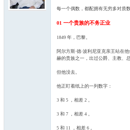
每一个偶数，都配拥有无穷多对质数
学
01 一个贵族的不务正业
1849 年，巴黎。
阿尔方斯·德·波利尼亚克亲王站在
赫的贵族之一，出过公爵、主教、
但他没去。
中
他正盯着纸上的一列数字：
3 和 5 ，相差 2 。
3 和 7 ，相差 4 。
5 和 11 ，相差 6 。