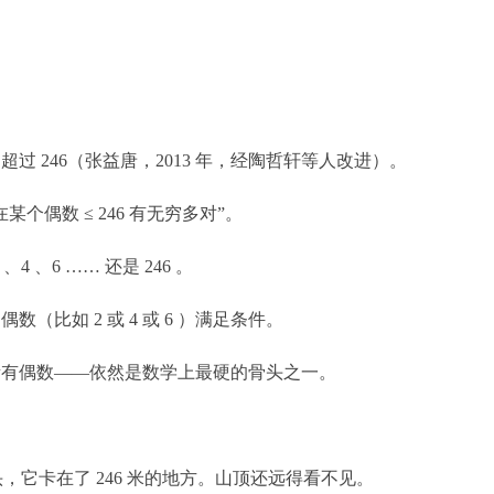
？
过 246（张益唐，2013 年，经陶哲轩等人改进）。
某个偶数 ≤ 246 有无穷多对”。
、6 …… 还是 246 。
（比如 2 或 4 或 6 ）满足条件。
所有偶数——依然是数学上最硬的骨头之一。
它卡在了 246 米的地方。山顶还远得看不见。