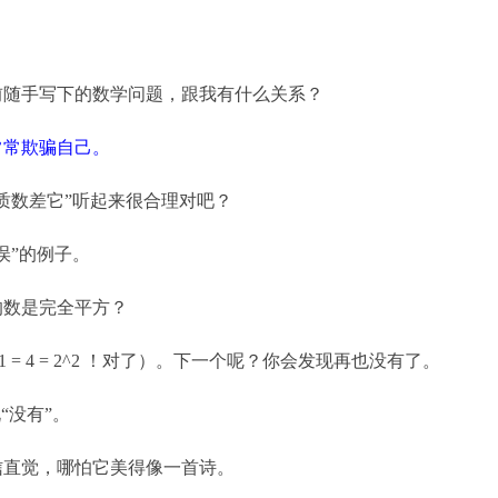
？
年前随手写下的数学问题，跟我有什么关系？
常常欺骗自己。
质数差它”听起来很合理对吧？
误”的例子。
的数是完全平方？
 5-1 = 4 = 2^2 ！对了）。下一个呢？你会发现再也没有了。
“没有”。
信直觉，哪怕它美得像一首诗。