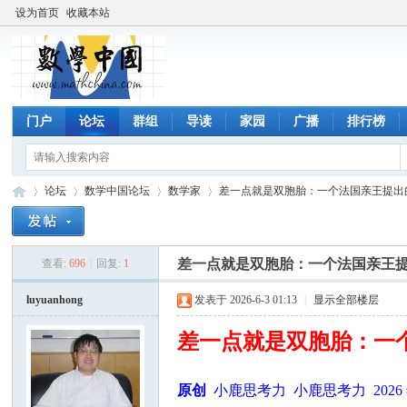
设为首页
收藏本站
门户
论坛
群组
导读
家园
广播
排行榜
论坛
数学中国论坛
数学家
差一点就是双胞胎：一个法国亲王提出的数
差一点就是双胞胎：一个法国亲王
查看:
696
|
回复:
1
数
»
›
›
›
luyuanhong
发表于 2026-6-3 01:13
|
显示全部楼层
差一点就是双胞胎：一
原创
小鹿思考力 小鹿思考力 2026 年 5