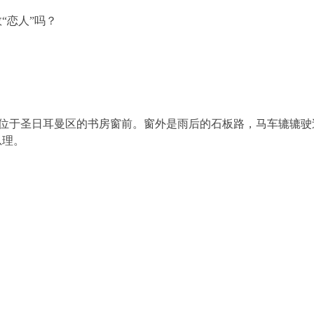
“恋人”吗？
他位于圣日耳曼区的书房窗前。窗外是雨后的石板路，马车辘辘
总理。