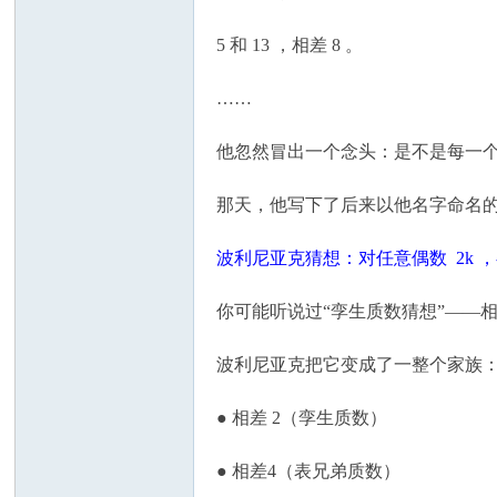
国
5 和 13 ，相差 8 。
……
他忽然冒出一个念头：是不是每一
那天，他写下了后来以他名字命名
波利尼亚克猜想：对任意偶数 2k ，存在无穷
你可能听说过“孪生质数猜想”——相
波利尼亚克把它变成了一整个家族
● 相差 2（孪生质数）
● 相差4（表兄弟质数）