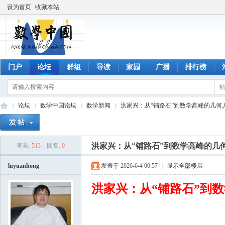
设为首页
收藏本站
门户
论坛
群组
导读
家园
广播
排行榜
论坛
数学中国论坛
数学新闻
洪家兴：从“铺路石”到数学高峰的几何
洪家兴：从“铺路石”到数学高峰的几
查看:
513
|
回复:
0
数
»
›
›
›
luyuanhong
发表于 2026-6-4 00:57
|
显示全部楼层
洪家兴：从“铺路石”到