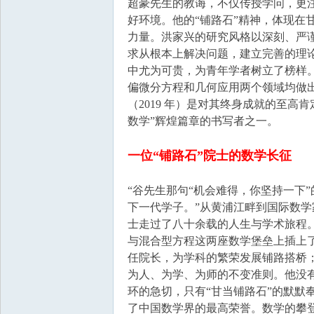
超豪先生的教诲，不仅传授学问，更
好环境。他的“铺路石”精神，体现在
力量。洪家兴的研究风格以深刻、严
求从根本上解决问题，建立完善的理论
中尤为可贵，为青年学者树立了榜样
偏微分方程和几何应用两个领域均做
（2019 年）是对其终身成就的至
数学”辉煌篇章的书写者之一。
一位“铺路石”院士的数学长征
“谷先生那句“机会难得，你坚持一下
下一代学子。”从黄浦江畔到国际数
士走过了八十余载的人生与学术旅程
与混合型方程这两座数学堡垒上插上
任院长，为学科的繁荣发展铺路搭桥；
为人、为学、为师的不变准则。他没有
环的急切，只有“甘当铺路石”的默默
了中国数学界的最高荣誉。数学的攀