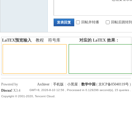
回帖并转播
回帖后跳转
发表回复
LaTEX预览输入
教程
符号库
对应的 LaTEX 效果：
加行内标签
加行间标签
Powered by
Archiver
|
手机版
|
小黑屋
|
数学中国
(
京ICP备05040119号
)
Discuz!
X3.4
GMT+8, 2026-8-10 12:56
, Processed in 0.129296 second(s), 15 queries .
Copyright © 2001-2020, Tencent Cloud.