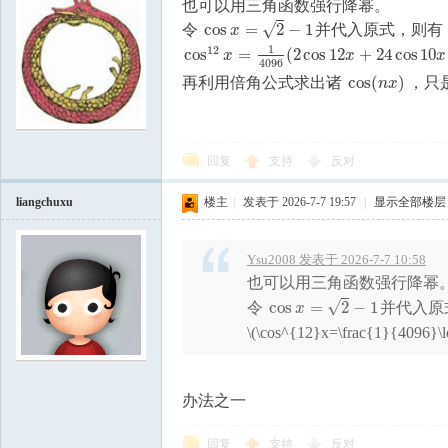
也可以用三角函数强行降幂。
√
cos
=
2
−
1
令
并代入原式，则有
cos
x
=
2
−
1
x
1
12
cos
=
(
2
cos
12
+
24
cos
10
cos
12
x
=
1
4096
(
2
cos
12
x
+
24
cos
10
x
+
132
c
x
x
x
4096
cos
(
)
再利用倍角公式求出诸
，只
cos
(
n
x
)
n
x
回复
支持
反对
liangchuxu
楼主
|
发表于 2026-7-7 19:57
|
显示全部楼层
Ysu2008 发表于 2026-7-7 10:58
也可以用三角函数强行降幂
√
cos
=
2
−
1
令
并代入原
cos
x
=
2
−
1
x
\(\cos^{12}x=\frac{1}{4096}\le
办法之一
回复
支持
反对