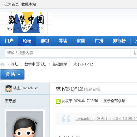
设为首页
收藏本站
门户
论坛
群组
导读
家园
广播
排行榜
论坛
数学中国论坛
基础数学
求 (√2-1)^12
楼主:
liangchuxu
求 (√2-1)^12
[复制链接]
数
»
›
›
›
王守恩
发表于 2026-6-17 07:56
|
显示全部楼层
luyuanhong 发表于 2026-6-16 09:4