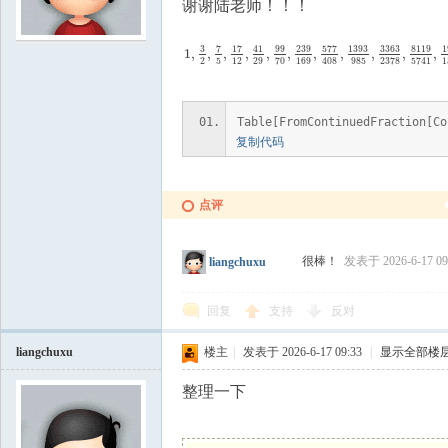
谢谢陆老师！！！
学
3
7
17
99
239
577
1393
3363
8119
1
41
1
,
,
,
,
,
,
,
,
,
,
,
1
,
3
2
,
7
5
,
17
12
,
41
29
,
99
70
,
239
169
,
577
408
,
1393
9
2
5
12
29
169
985
1
70
2378
408
5741
Table[FromContinuedFraction[Co
复制代码
点评
中
很棒！
发表于 2026-6-17 09
liangchuxu
回复
支持
反对
liangchuxu
楼主
|
发表于 2026-6-17 09:33
|
显示全部楼
整理一下