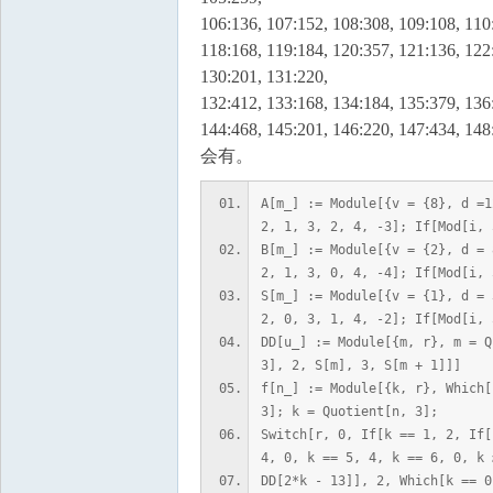
106:136, 107:152, 108:308, 109:108, 110
118:168, 119:184, 120:357, 121:136, 122
130:201, 131:220,
132:412, 133:168, 134:184, 135:379, 136
144:468, 145:201, 146:220, 14
会有。
A[m_] := Module[{v = {8}, d =1
2, 1, 3, 2, 4, -3]; If[Mod[i, 
B[m_] := Module[{v = {2}, d = 
2, 1, 3, 0, 4, -4]; If[Mod[i, 
S[m_] := Module[{v = {1}, d = 
2, 0, 3, 1, 4, -2]; If[Mod[i, 
DD[u_] := Module[{m, r}, m = Q
3], 2, S[m], 3, S[m + 1]]]
f[n_] := Module[{k, r}, Which[
3]; k = Quotient[n, 3];
Switch[r, 0, If[k == 1, 2, If[
4, 0, k == 5, 4, k == 6, 0, k 
DD[2*k - 13]], 2, Which[k == 0