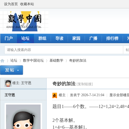
设为首页
收藏本站
门户
论坛
群组
导读
家园
广播
排行榜
论坛
数学中国论坛
基础数学
奇妙的加法
楼主:
王守恩
奇妙的加法
[复制链接]
数
»
›
›
›
王守恩
楼主
|
发表于 2026-7-14 21:04
|
显示全部楼
题目1——6个数。——12=1,24=2,48=4
2个基本解。
1+4=6—基本解1。