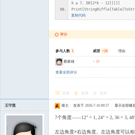
k ≥ 7, DD[2*k - 12]]]]]
Print[StringRiffle[Table[ToStr
复制代码
评分
参与人数
1
威望
+20
理由
蔡家雄
+ 20
查看全部评分
回复
支持
反对
王守恩
楼主
|
发表于 2026-7-16 09:57
|
显示全部楼
7个角度——12° = 1, 24° = 2, 36 = 3, 4
左边角度≠右边角度。左边角度可以相