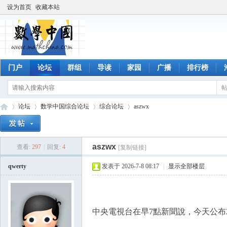
设为首页
收藏本站
门户
论坛
群组
导读
家园
广播
排行榜
论坛
数学中国综合论坛
综合论坛
aszwx
aszwx
查看:
297
|
回复:
4
[复制链接]
数
»
›
›
›
qwerty
发表于 2026-7-8 08:17
|
显示全部楼层
中央電視台在早7點新聞說，今天公布2