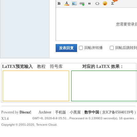
您需要登录
回帖并转播
回帖后跳转
发表回复
LaTEX预览输入
教程
符号库
对应的 LaTEX 效果：
加行内标签
加行间标签
Powered by
Discuz!
Archiver
|
手机版
|
小黑屋
|
数学中国
(
京ICP备05040119号
)
X3.4
GMT+8, 2026-8-9 05:51
, Processed in 0.139903 second(s), 16 queries .
Copyright © 2001-2020, Tencent Cloud.