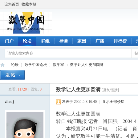
设为首页
收藏本站
门户
论坛
群组
导读
家园
广播
排行榜
论坛
数学中国论坛
数学家
数学让人生更加圆满
数学让人生更加圆满
查看:
11720
|
回复:
0
[复制链接]
数
»
›
›
›
zhouj
发表于 2005-5-8 16:40
|
显示全部楼层
数学让人生更加圆满
转自 钱江晚报 记者 肖国强 2004-4-
本报嘉兴4月21日电 （记者 肖
认为，研究数学可能一生清贫。可是