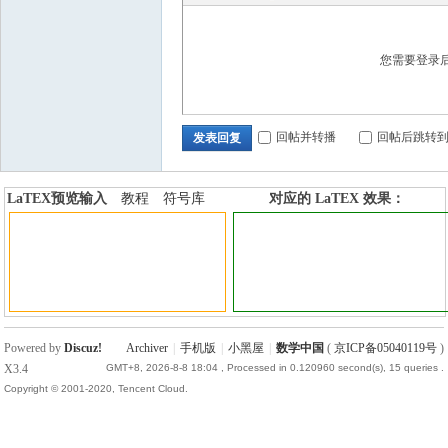
国
您需要登录
回帖并转播
回帖后跳转
发表回复
LaTEX预览输入
教程
符号库
对应的 LaTEX 效果：
加行内标签
加行间标签
Powered by
Discuz!
Archiver
|
手机版
|
小黑屋
|
数学中国
(
京ICP备05040119号
)
X3.4
GMT+8, 2026-8-8 18:04
, Processed in 0.120960 second(s), 15 queries .
Copyright © 2001-2020, Tencent Cloud.