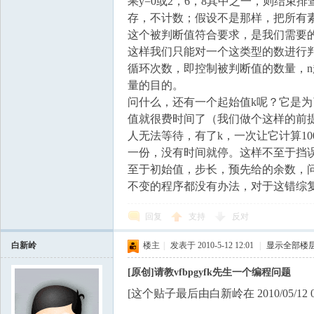
果y=0或2，6，8其中之一，则结
存，不计数；假设不是那样，把所有
这个被判断值符合要求，是我们需要
这样我们只能对一个这类型的数进行
循环次数，即控制被判断值的数量，
量的目的。
问什么，还有一个起始值k呢？它是为了
值就很费时间了（我们做个这样的前
人无法等待，有了k，一次让它计算1000
一份，没有时间就停。这样不至于挡
至于初始值，步长，预先给的余数，
不变的程序都没有办法，对于这错综
回复
支持
反对
白新岭
楼主
|
发表于 2010-5-12 12:01
|
显示全部楼
[原创]请教vfbpgyfk先生一个编程问题
[这个贴子最后由白新岭在 2010/05/12 00