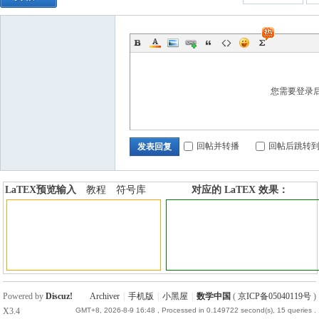
您需要登录
回帖并转播
回帖后跳转
发表回复
LaTEX预览输入
教程
符号库
对应的 LaTEX 效果：
加行内标签
加行间标签
Powered by
Discuz!
Archiver
|
手机版
|
小黑屋
|
数学中国
(
京ICP备05040119号
)
X3.4
GMT+8, 2026-8-9 16:48
, Processed in 0.149722 second(s), 15 queries .