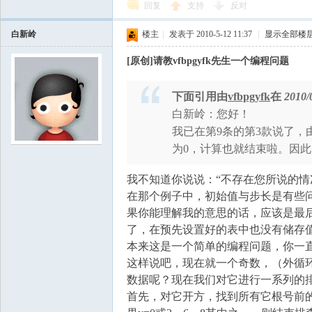
回复
支持
反对
白新岭
楼主
|
发表于 2010-5-12 11:37
|
显示全部楼
[原创]请教vfbpgyfk先生一个编程问题
下面引用由
vfbpgyfk
在
2010/
白新岭：您好！
我已在第9条的第3款说了，由
为0，计算也就结束啦。因
我不知道你说说：“不存在您所说的情
在那个例子中，初始值与步长是有些
果你能理解我的意思的话，应该是最
了，在预先设置好的表中也没有储存
本来这是一个简单的编程问题，你一
这样说吧，现在就一个奇数，（外循
数据呢？现在我们对它进行一系列的
首先，对它开方，找到所有它根号前的素数