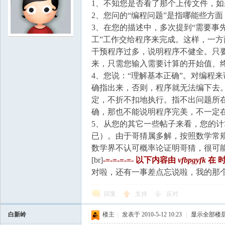
国
1、不知您是否看了那个上传文件，
2、您问的“编程问题”是指哪能些方
3、在您的描述中，多次提到“需要事
工”工作交给程序来完成。这样，一
干预程序过多，说明程序不健全。只
来，只需您输入需要计算的开始值、
4、您说：“理解基本正确”。对编程
确指出来，否则，程序就无法编下去
定，不折不扣地执行。指不出问题所
确，那也不能说明程序完美，不一定
5、从您的其它一些帖子来看，您的
已）。由于哥猜属多解，按照数学常
数学界不认可概率论证明哥猜，很可能
[br]
-=-=-=-=- 以下内容由
vfbpgyfk
在
时
对啦，还有一事差点忘说啦，我的那
回复
支持
反对
白新岭
楼主
|
发表于 2010-5-12 10:23
|
显示全部楼