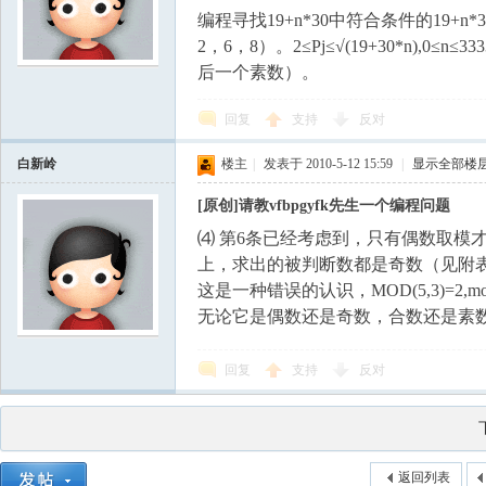
编程寻找19+n*30中符合条件的19+n*
2，6，8）。2≤Pj≤√(19+30*n)
后一个素数）。
回复
支持
反对
白新岭
楼主
|
发表于 2010-5-12 15:59
|
显示全部楼
[原创]请教vfbpgyfk先生一个编程问题
⑷ 第6条已经考虑到，只有偶数取模
上，求出的被判断数都是奇数（见附表
这是一种错误的认识，MOD(5,3)=2,m
无论它是偶数还是奇数，合数还是素数
回复
支持
反对
返回列表