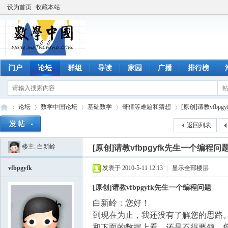
设为首页
收藏本站
门户
论坛
群组
导读
家园
广播
排行榜
论坛
数学中国论坛
基础数学
哥猜等难题和猜想
[原创]请教vfbp
返回列表
楼主:
白新岭
[原创]请教vfbpgyfk先生一个编程问
数
»
›
›
›
›
vfbpgyfk
发表于 2010-5-11 12:13
|
显示全部楼层
[原创]请教vfbpgyfk先生一个编程问题
白新岭：您好！
到现在为止，我还没有了解您的思路。您
和下面的数据上看，还是不得要领。您