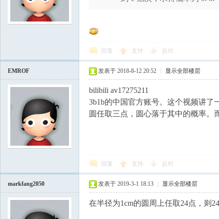
国
回复
支持
反对
EMROF
发表于 2018-8-12 20:52
|
显示全部楼层
bilibili av17275211
3b1b的中国官方账号。这个视频讲
圆任取三点，圆心落于其中的概率。
回复
支持
反对
markfang2050
发表于 2019-3-1 18:13
|
显示全部楼层
在半径为1cm的圆周上任取24点，则2