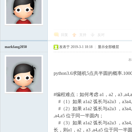
回复
支持
反对
markfang2050
发表于 2019-3-1 18:18
|
显示全部楼层
本
python3.6求随机5点共半圆的概率.10
#编程难点：如何考虑 a1，a2，a3 ,
#（1）如果 a1a2 弧长与a2a3 ，a3
#（2）如果 a1a2 弧长与a2a3 ，a
,a4,a5 位于同一半圆内；
#（3）如果 a1a2 弧长与a2a3 ，a
长，则a1，a2，a3 ,a4,a5 位于同一半