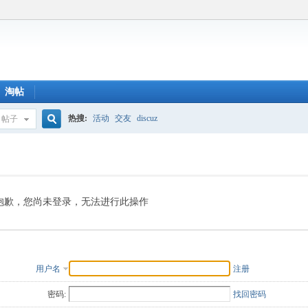
淘帖
热搜:
活动
交友
discuz
帖子
搜
索
抱歉，您尚未登录，无法进行此操作
用户名
注册
密码:
找回密码