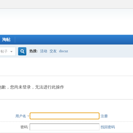
淘帖
热搜:
活动
交友
discuz
帖子
搜
索
抱歉，您尚未登录，无法进行此操作
用户名
注册
密码:
找回密码