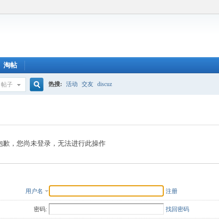
淘帖
热搜:
活动
交友
discuz
帖子
搜
索
抱歉，您尚未登录，无法进行此操作
用户名
注册
密码:
找回密码