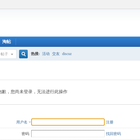
淘帖
热搜:
活动
交友
discuz
帖子
搜
索
抱歉，您尚未登录，无法进行此操作
用户名
注册
密码:
找回密码