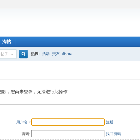
淘帖
热搜:
活动
交友
discuz
帖子
搜
索
抱歉，您尚未登录，无法进行此操作
用户名
注册
密码:
找回密码