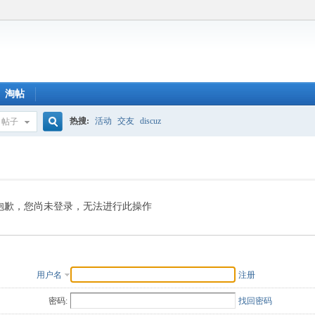
淘帖
热搜:
活动
交友
discuz
帖子
搜
索
抱歉，您尚未登录，无法进行此操作
用户名
注册
密码:
找回密码