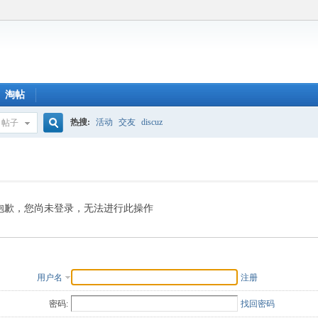
淘帖
热搜:
活动
交友
discuz
帖子
搜
索
抱歉，您尚未登录，无法进行此操作
用户名
注册
密码:
找回密码