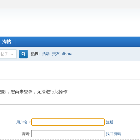
淘帖
热搜:
活动
交友
discuz
帖子
搜
索
抱歉，您尚未登录，无法进行此操作
用户名
注册
密码:
找回密码