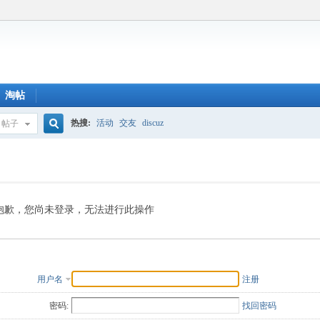
淘帖
热搜:
活动
交友
discuz
帖子
搜
索
抱歉，您尚未登录，无法进行此操作
用户名
注册
密码:
找回密码