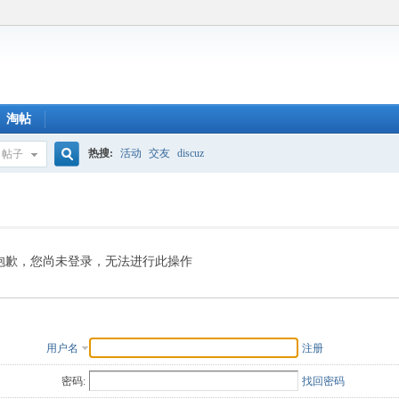
淘帖
热搜:
活动
交友
discuz
帖子
搜
索
抱歉，您尚未登录，无法进行此操作
用户名
注册
密码:
找回密码