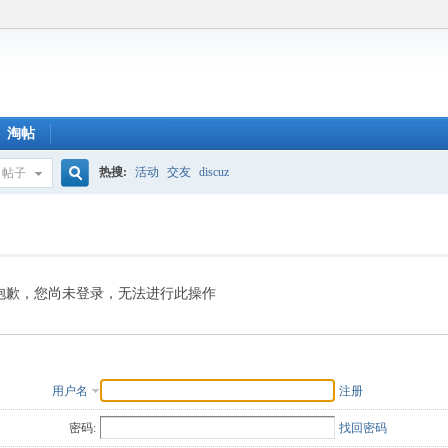
淘帖
热搜:
活动
交友
discuz
帖子
搜
索
抱歉，您尚未登录，无法进行此操作
用户名
注册
密码:
找回密码